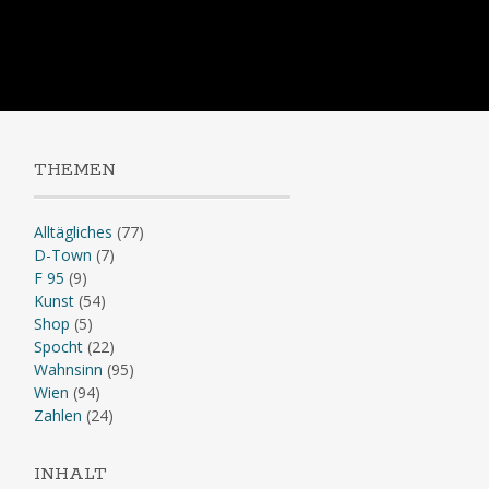
Skip
to
content
THEMEN
Alltägliches
(77)
D-Town
(7)
F 95
(9)
Kunst
(54)
Shop
(5)
Spocht
(22)
Wahnsinn
(95)
Wien
(94)
Zahlen
(24)
INHALT