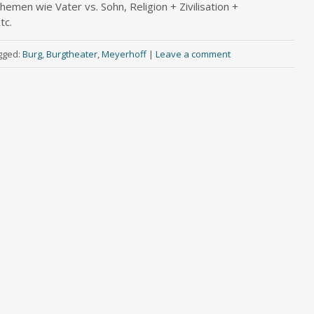
men wie Vater vs. Sohn, Religion + Zivilisation +
tc.
gged:
Burg
,
Burgtheater
,
Meyerhoff
|
Leave a comment