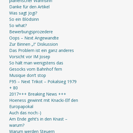
planerischer Wahnsinn
Danke für den Artikel
Was sagt Jogi?
So ein Blödsinn
So what?
Bewerbungsprozedere
Oops – Next Angewandte
Zur Binnen „I“ Diskussion
Das Problem ist ein ganz anderes
Vorsicht vor IM Josep
So hält man wenigstens das
Gesocks vom Bahnhof fern
Musique don’t stop
F95 – Next Trikot – Pokalsieg 1979
+ 80
2017+++ Breaking News +++
Hoeness gewinnt mit Knacki-Elf den
Europapokal
Auch das noch:-)
Am Ende geht’s in den Knast –
warum?
Warum werden Steuern