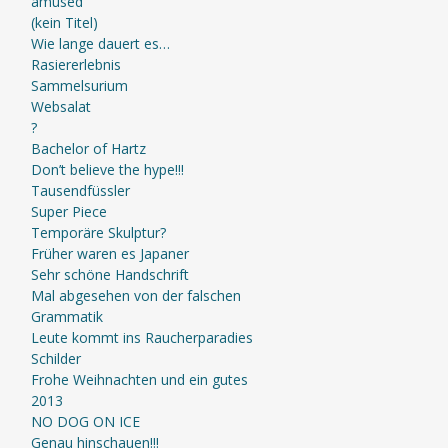
amused
(kein Titel)
Wie lange dauert es…
Rasiererlebnis
Sammelsurium
Websalat
?
Bachelor of Hartz
Don’t believe the hype!!!
Tausendfüssler
Super Piece
Temporäre Skulptur?
Früher waren es Japaner
Sehr schöne Handschrift
Mal abgesehen von der falschen
Grammatik
Leute kommt ins Raucherparadies
Schilder
Frohe Weihnachten und ein gutes
2013
NO DOG ON ICE
Genau hinschauen!!!