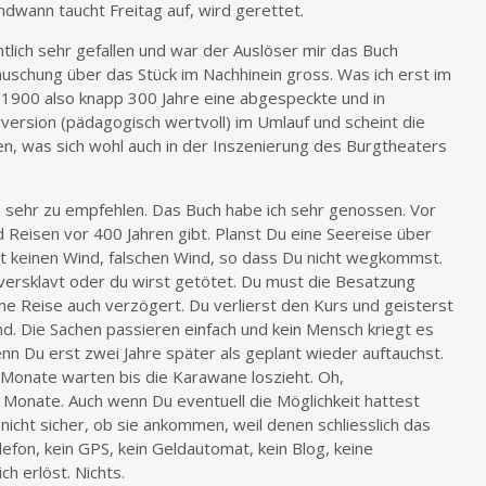
rgendwann taucht Freitag auf, wird gerettet.
tlich sehr gefallen und war der Auslöser mir das Buch
täuschung über das Stück im Nachhinein gross. Was ich erst im
 1900 also knapp 300 Jahre eine abgespeckte und in
version (pädagogisch wertvoll) im Umlauf und scheint die
n, was sich wohl auch in der Inszenierung des Burgtheaters
 sehr zu empfehlen. Das Buch habe ich sehr genossen. Vor
nd Reisen vor 400 Jahren gibt. Planst Du eine Seereise über
hat keinen Wind, falschen Wind, so dass Du nicht wegkommst.
 versklavt oder du wirst getötet. Du must die Besatzung
ne Reise auch verzögert. Du verlierst den Kurs und geisterst
. Die Sachen passieren einfach und kein Mensch kriegt es
enn Du erst zwei Jahre später als geplant wieder auftauchst.
 5 Monate warten bis die Karawane loszieht. Oh,
 Monate. Auch wenn Du eventuell die Möglichkeit hattest
 nicht sicher, ob sie ankommen, weil denen schliesslich das
lefon, kein GPS, kein Geldautomat, kein Blog, keine
h erlöst. Nichts.