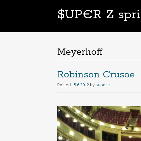
$UP€R Z spri
Meyerhoff
Robinson Crusoe
Posted
15.6.2012
by
super-z