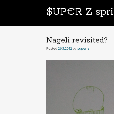
$UP€R Z spri
Nägeli revisited?
Posted
26.5.2012
by
super-z