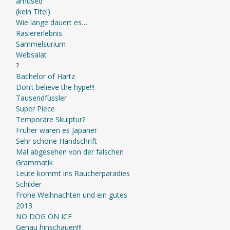
amused
(kein Titel)
Wie lange dauert es…
Rasiererlebnis
Sammelsurium
Websalat
?
Bachelor of Hartz
Don’t believe the hype!!!
Tausendfüssler
Super Piece
Temporäre Skulptur?
Früher waren es Japaner
Sehr schöne Handschrift
Mal abgesehen von der falschen
Grammatik
Leute kommt ins Raucherparadies
Schilder
Frohe Weihnachten und ein gutes
2013
NO DOG ON ICE
Genau hinschauen!!!