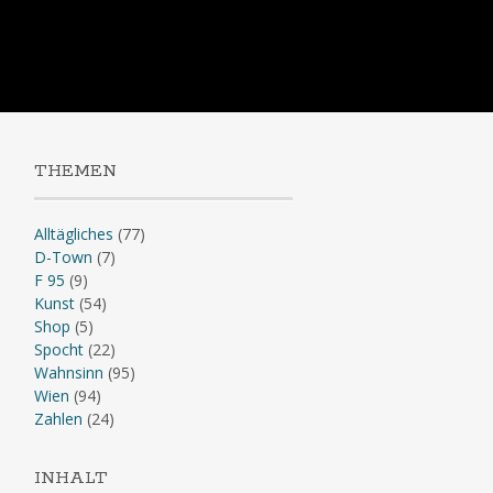
Skip
to
content
THEMEN
Alltägliches
(77)
D-Town
(7)
F 95
(9)
Kunst
(54)
Shop
(5)
Spocht
(22)
Wahnsinn
(95)
Wien
(94)
Zahlen
(24)
INHALT