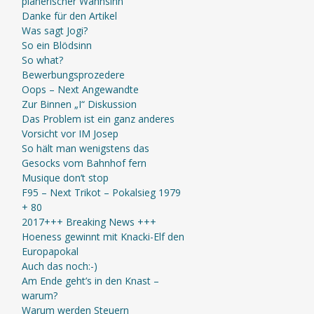
planerischer Wahnsinn
Danke für den Artikel
Was sagt Jogi?
So ein Blödsinn
So what?
Bewerbungsprozedere
Oops – Next Angewandte
Zur Binnen „I“ Diskussion
Das Problem ist ein ganz anderes
Vorsicht vor IM Josep
So hält man wenigstens das
Gesocks vom Bahnhof fern
Musique don’t stop
F95 – Next Trikot – Pokalsieg 1979
+ 80
2017+++ Breaking News +++
Hoeness gewinnt mit Knacki-Elf den
Europapokal
Auch das noch:-)
Am Ende geht’s in den Knast –
warum?
Warum werden Steuern