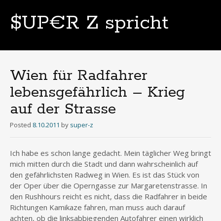
$UP€R Z spricht
Skip
to
content
Wien für Radfahrer
lebensgefährlich – Krieg
auf der Strasse
Posted
8.10.2011
by
super-z
Ich habe es schon lange gedacht. Mein täglicher Weg bringt
mich mitten durch die Stadt und dann wahrscheinlich auf
den gefährlichsten Radweg in Wien. Es ist das Stück von
der Oper über die Operngasse zur Margaretenstrasse. In
den Rushhours reicht es nicht, dass die Radfahrer in beide
Richtungen Kamikaze fahren, man muss auch darauf
achten, ob die linksabbiegenden Autofahrer einen wirklich