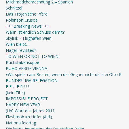
Milchmädchenrechnung 2 – Spanien
Schnitzel
Das Trojanische Pferd
Robinson Crusoe
+++Breaking News+++
Wann ist endlich Schluss damit?
Skylink – Flughafen Wien
Wien bleibt…
Nägeli revisited?
TO WIEN OR NOT TO WIEN
Buchstabensuppe
BUHO VERDE VIENNA
»Wir spielen am Besten, wenn der Gegner nicht da ist.« Otto R.
BUNDESLIGA RELEGATION
F E U E R ! ! !
(kein Titel)
IMPOSSIBLE PROJECT
HAPPY NEW YEAR
(Un) Wort des Jahres 2011
Flashmob im Hofer (Aldi)
Nationalfeiertag
Die letzte Innovation der Deutschen Bahn…