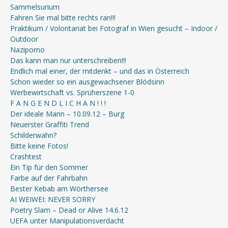
Sammelsurium
Fahren Sie mal bitte rechts ran!!!
Praktikum / Volontariat bei Fotograf in Wien gesucht – Indoor /
Outdoor
Naziporno
Das kann man nur unterschreiben!!!
Endlich mal einer, der mitdenkt – und das in Österreich
Schon wieder so ein ausgewachsener Blödsinn
Werbewirtschaft vs. Sprüherszene 1-0
F A N G E N D L I C H A N ! ! !
Der ideale Mann – 10.09.12 – Burg
Neuerster Graffiti Trend
Schilderwahn?
Bitte keine Fotos!
Crashtest
Ein Tip für den Sommer
Farbe auf der Fahrbahn
Bester Kebab am Wörthersee
AI WEIWEI: NEVER SORRY
Poetry Slam – Dead or Alive 14.6.12
UEFA unter Manipulationsverdacht