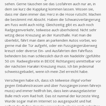
sehen. Gerne täuschen sie das Losfahren auch nur an, in
dem sie kurz die Kupplung kommen lassen. Wissen sie,
dass mir dann immer das Herz in die Hose rutscht. Machen
die bestimmt mit Absicht. Haben die Schwanzverlängerung
am Fuss wohl auch nötig. Gleichzeitig gibt es auch noch
Radgegenverkehr, teilweise auch überholend. Nicht sehr
witzig diese Kreuzung an der Kunsthalle. Hat man die
überlebt, fährt man dann an parkenden Autos vorbei, wo
gerne mal die Tür aufgeht, oder ein Fussgängerüberweg
kreuzt oder diverse Ein- und Ausfahrten den Fahrfluss
behindern bis man schliesslich durch ein Nadelöhr (gefühlte
50 cm Radwegbreite in BEIDE Richtungen) unmittelbar vor
der nächsten Harakiri Kreuzung muss. Ich bin jedesmal
schweissgebadet, wenn ich mein Ziel erreicht habe.
Verschiegen habe ich, dass ich teilweise
illegal
vorher
gegen Einbahnstrassen und über Fussgängerzonen fahre(n
muss) und immer heilfroh bin, dass kein unausgelasteter
Bulle mich vom Rad holt. Das ist nunmal der kürzeste Weg.
Wurde sogar mal im Internet so ausgespuckt und hat