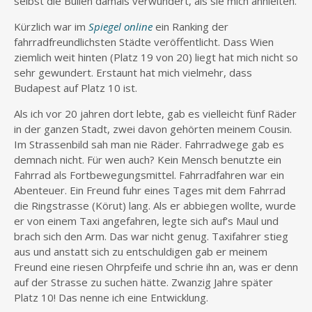
selbst die Bullen damals verwundert, als sie mich anhielten.
Kürzlich war im
Spiegel online
ein Ranking der
fahrradfreundlichsten Städte veröffentlicht. Dass Wien
ziemlich weit hinten (Platz 19 von 20) liegt hat mich nicht so
sehr gewundert. Erstaunt hat mich vielmehr, dass
Budapest auf Platz 10 ist.
Als ich vor 20 jahren dort lebte, gab es vielleicht fünf Räder
in der ganzen Stadt, zwei davon gehörten meinem Cousin.
Im Strassenbild sah man nie Räder. Fahrradwege gab es
demnach nicht. Für wen auch? Kein Mensch benutzte ein
Fahrrad als Fortbewegungsmittel. Fahrradfahren war ein
Abenteuer. Ein Freund fuhr eines Tages mit dem Fahrrad
die Ringstrasse (Körut) lang. Als er abbiegen wollte, wurde
er von einem Taxi angefahren, legte sich auf’s Maul und
brach sich den Arm. Das war nicht genug. Taxifahrer stieg
aus und anstatt sich zu entschuldigen gab er meinem
Freund eine riesen Ohrpfeife und schrie ihn an, was er denn
auf der Strasse zu suchen hätte. Zwanzig Jahre später
Platz 10! Das nenne ich eine Entwicklung.