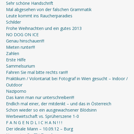
Sehr schöne Handschrift
Mal abgesehen von der falschen Grammatik
Leute kommt ins Raucherparadies
Schilder
Frohe Weihnachten und ein gutes 2013
NO DOG ON ICE
Genau hinschauen!!!
Mieten runter!!!
Zahlen
Erste Hilfe
Sammelsurium
Fahren Sie mal bitte rechts ran!!!
Praktikum / Volontariat bei Fotograf in Wien gesucht – Indoor /
Outdoor
Naziporno
Das kann man nur unterschreiben!!!
Endlich mal einer, der mitdenkt – und das in Österreich
Schon wieder so ein ausgewachsener Blödsinn
Werbewirtschaft vs. Sprüherszene 1-0
F A N G E N D L I C H A N ! ! !
Der ideale Mann – 10.09.12 – Burg