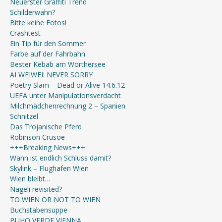
Neuerster Graffiti Trend
Schilderwahn?
Bitte keine Fotos!
Crashtest
Ein Tip für den Sommer
Farbe auf der Fahrbahn
Bester Kebab am Wörthersee
AI WEIWEI: NEVER SORRY
Poetry Slam – Dead or Alive 14.6.12
UEFA unter Manipulationsverdacht
Milchmädchenrechnung 2 – Spanien
Schnitzel
Das Trojanische Pferd
Robinson Crusoe
+++Breaking News+++
Wann ist endlich Schluss damit?
Skylink – Flughafen Wien
Wien bleibt…
Nägeli revisited?
TO WIEN OR NOT TO WIEN
Buchstabensuppe
BUHO VERDE VIENNA