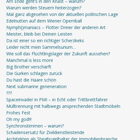
Am Ende geht’s in den Knast – warum?
Warum werden Steuern hinterzogen?
Mal ganz abgesehen von der aktuellen politischen Lage
Edelnutten auf dem Wiener Opernball
Nymph()maniacs – Flotter Dreier der anderen Art
Meister, bleib bei Deinen Leisten
Da ist einer so ein richtiger Scherzkeks
Leider nicht mein Sammelsurium…
Wie soll das Flüchtlingslager der Zukunft aussehen?
Manchmal is less more
Big Brother verschärft
Die Gurken schlagen zurück
Du hast die Haare schön
Next submarine geneneration
???
Spaceinvader in PMI – in Echt oder Trittbrettfahrer
Mülltrennung mit halbwegs ansprechenden Stadtmöbeln
Frohes Fest
Oh my god!!!
Synchronstimmen – warum?
Schadensersatz für Zivildienstleistende
Architekten als Steigbügelhalter der Immobilienbranche