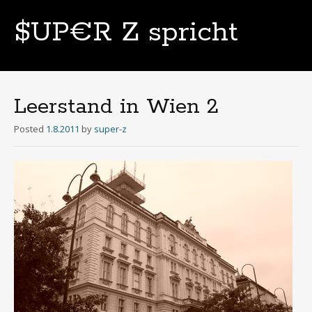
$UP€R Z spricht
Skip
to
content
Leerstand in Wien 2
Posted
1.8.2011
by
super-z