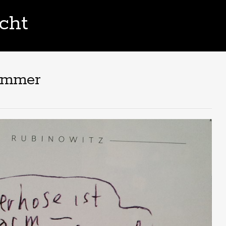
cht
Sommer