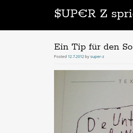
$UP€R Z spri
Ein Tip für den 
Posted
12.7.2012
by
super-z