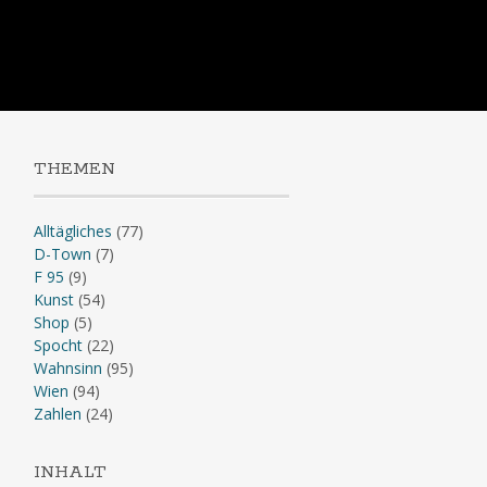
Skip
to
content
THEMEN
Alltägliches
(77)
D-Town
(7)
F 95
(9)
Kunst
(54)
Shop
(5)
Spocht
(22)
Wahnsinn
(95)
Wien
(94)
Zahlen
(24)
INHALT