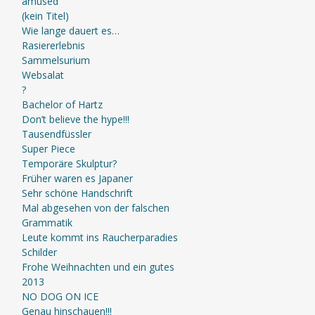
amused
(kein Titel)
Wie lange dauert es…
Rasiererlebnis
Sammelsurium
Websalat
?
Bachelor of Hartz
Don’t believe the hype!!!
Tausendfüssler
Super Piece
Temporäre Skulptur?
Früher waren es Japaner
Sehr schöne Handschrift
Mal abgesehen von der falschen
Grammatik
Leute kommt ins Raucherparadies
Schilder
Frohe Weihnachten und ein gutes
2013
NO DOG ON ICE
Genau hinschauen!!!