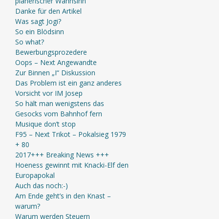
planerischer Wahnsinn
Danke für den Artikel
Was sagt Jogi?
So ein Blödsinn
So what?
Bewerbungsprozedere
Oops – Next Angewandte
Zur Binnen „I“ Diskussion
Das Problem ist ein ganz anderes
Vorsicht vor IM Josep
So hält man wenigstens das
Gesocks vom Bahnhof fern
Musique don’t stop
F95 – Next Trikot – Pokalsieg 1979
+ 80
2017+++ Breaking News +++
Hoeness gewinnt mit Knacki-Elf den
Europapokal
Auch das noch:-)
Am Ende geht’s in den Knast –
warum?
Warum werden Steuern