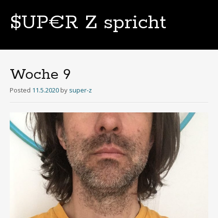
$UP€R Z spricht
Skip
to
content
Woche 9
Posted
11.5.2020
by
super-z