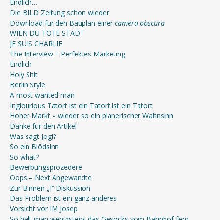
Endlich…
Die BILD Zeitung schon wieder
Download für den Bauplan einer
camera obscura
WIEN DU TOTE STADT
JE SUIS CHARLIE
The Interview – Perfektes Marketing
Endlich
Holy Shit
Berlin Style
A most wanted man
Inglourious Tatort ist ein Tatort ist ein Tatort
Hoher Markt – wieder so ein planerischer Wahnsinn
Danke für den Artikel
Was sagt Jogi?
So ein Blödsinn
So what?
Bewerbungsprozedere
Oops – Next Angewandte
Zur Binnen „I“ Diskussion
Das Problem ist ein ganz anderes
Vorsicht vor IM Josep
So hält man wenigstens das Gesocks vom Bahnhof fern