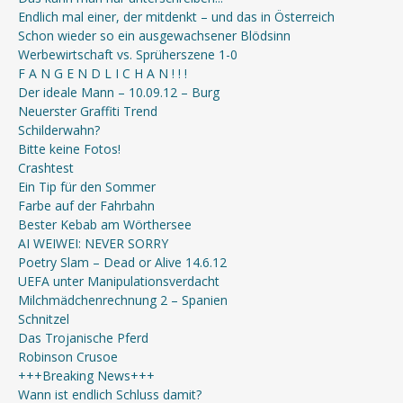
Endlich mal einer, der mitdenkt – und das in Österreich
Schon wieder so ein ausgewachsener Blödsinn
Werbewirtschaft vs. Sprüherszene 1-0
F A N G E N D L I C H A N ! ! !
Der ideale Mann – 10.09.12 – Burg
Neuerster Graffiti Trend
Schilderwahn?
Bitte keine Fotos!
Crashtest
Ein Tip für den Sommer
Farbe auf der Fahrbahn
Bester Kebab am Wörthersee
AI WEIWEI: NEVER SORRY
Poetry Slam – Dead or Alive 14.6.12
UEFA unter Manipulationsverdacht
Milchmädchenrechnung 2 – Spanien
Schnitzel
Das Trojanische Pferd
Robinson Crusoe
+++Breaking News+++
Wann ist endlich Schluss damit?