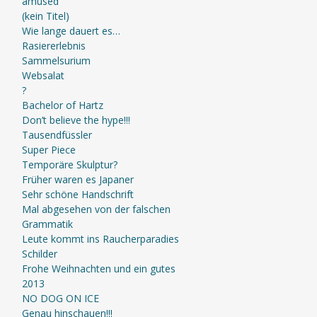
amused
(kein Titel)
Wie lange dauert es…
Rasiererlebnis
Sammelsurium
Websalat
?
Bachelor of Hartz
Don’t believe the hype!!!
Tausendfüssler
Super Piece
Temporäre Skulptur?
Früher waren es Japaner
Sehr schöne Handschrift
Mal abgesehen von der falschen
Grammatik
Leute kommt ins Raucherparadies
Schilder
Frohe Weihnachten und ein gutes
2013
NO DOG ON ICE
Genau hinschauen!!!