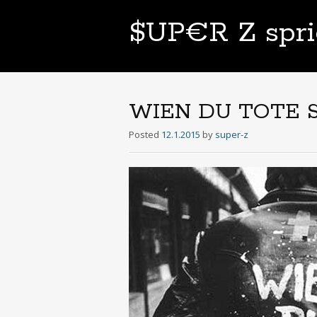
$UP€R Z spri
WIEN DU TOTE 
Posted
12.1.2015
by
super-z