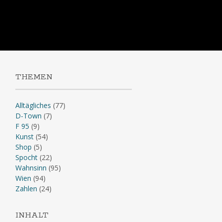
Skip
to
content
THEMEN
Alltägliches
(77)
D-Town
(7)
F 95
(9)
Kunst
(54)
Shop
(5)
Spocht
(22)
Wahnsinn
(95)
Wien
(94)
Zahlen
(24)
INHALT