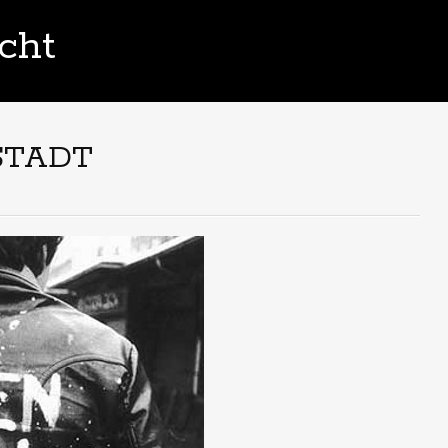
cht
STADT