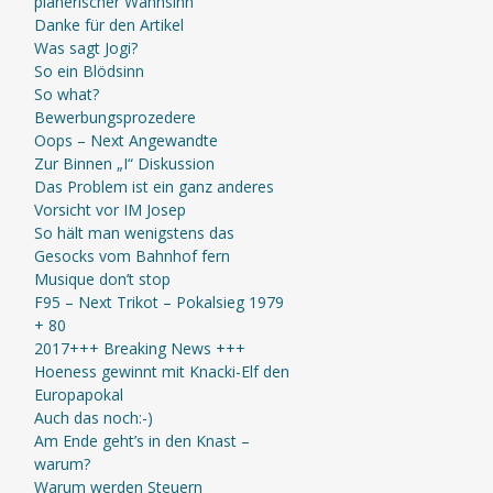
planerischer Wahnsinn
Danke für den Artikel
Was sagt Jogi?
So ein Blödsinn
So what?
Bewerbungsprozedere
Oops – Next Angewandte
Zur Binnen „I“ Diskussion
Das Problem ist ein ganz anderes
Vorsicht vor IM Josep
So hält man wenigstens das
Gesocks vom Bahnhof fern
Musique don’t stop
F95 – Next Trikot – Pokalsieg 1979
+ 80
2017+++ Breaking News +++
Hoeness gewinnt mit Knacki-Elf den
Europapokal
Auch das noch:-)
Am Ende geht’s in den Knast –
warum?
Warum werden Steuern