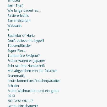
amused
(kein Titel)
Wie lange dauert es…
Rasiererlebnis
Sammelsurium
Websalat
?
Bachelor of Hartz
Don’t believe the hype!!!
Tausendfüssler
Super Piece
Temporäre Skulptur?
Früher waren es Japaner
Sehr schöne Handschrift
Mal abgesehen von der falschen
Grammatik
Leute kommt ins Raucherparadies
Schilder
Frohe Weihnachten und ein gutes
2013
NO DOG ON ICE
Genau hinschauen!!!