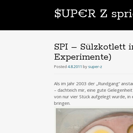
$UP€R Z spri
SPI – Sülzkotlett 
Experimente)
Posted
4.8.2011
by
super-z
Als im Jahr 2003 der „Rundgang“ anst
– dachteich mir, eine gute Gelegenheit 
von nur vier Stück aufgelegt wurde, in
bringen.