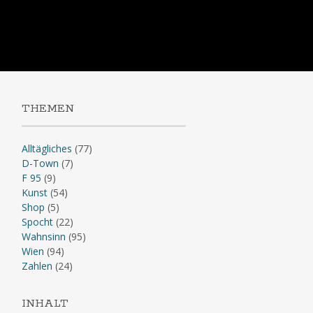
Skip
to
content
THEMEN
Alltägliches
(77)
D-Town
(7)
F 95
(9)
Kunst
(54)
Shop
(5)
Spocht
(22)
Wahnsinn
(95)
Wien
(94)
Zahlen
(24)
INHALT