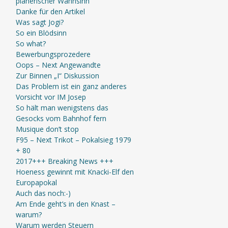
planerischer Wahnsinn
Danke für den Artikel
Was sagt Jogi?
So ein Blödsinn
So what?
Bewerbungsprozedere
Oops – Next Angewandte
Zur Binnen „I“ Diskussion
Das Problem ist ein ganz anderes
Vorsicht vor IM Josep
So hält man wenigstens das
Gesocks vom Bahnhof fern
Musique don’t stop
F95 – Next Trikot – Pokalsieg 1979
+ 80
2017+++ Breaking News +++
Hoeness gewinnt mit Knacki-Elf den
Europapokal
Auch das noch:-)
Am Ende geht’s in den Knast –
warum?
Warum werden Steuern