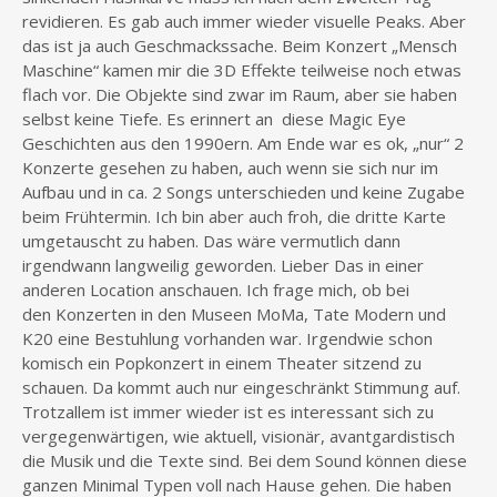
revidieren. Es gab auch immer wieder visuelle Peaks. Aber
das ist ja auch Geschmackssache. Beim Konzert „Mensch
Maschine“ kamen mir die 3D Effekte teilweise noch etwas
flach vor. Die Objekte sind zwar im Raum, aber sie haben
selbst keine Tiefe. Es erinnert an diese Magic Eye
Geschichten aus den 1990ern. Am Ende war es ok, „nur“ 2
Konzerte gesehen zu haben, auch wenn sie sich nur im
Aufbau und in ca. 2 Songs unterschieden und keine Zugabe
beim Frühtermin. Ich bin aber auch froh, die dritte Karte
umgetauscht zu haben. Das wäre vermutlich dann
irgendwann langweilig geworden. Lieber Das in einer
anderen Location anschauen. Ich frage mich, ob bei
den Konzerten in den Museen MoMa, Tate Modern und
K20 eine Bestuhlung vorhanden war. Irgendwie schon
komisch ein Popkonzert in einem Theater sitzend zu
schauen. Da kommt auch nur eingeschränkt Stimmung auf.
Trotzallem ist immer wieder ist es interessant sich zu
vergegenwärtigen, wie aktuell, visionär, avantgardistisch
die Musik und die Texte sind. Bei dem Sound können diese
ganzen Minimal Typen voll nach Hause gehen. Die haben