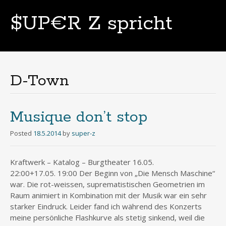
$UP€R Z spricht
Skip
to
content
D-Town
Musique don’t stop
Posted
18.5.2014
by
super-z
Kraftwerk – Katalog – Burgtheater 16.05.
22:00+17.05. 19:00 Der Beginn von „Die Mensch Maschine“
war. Die rot-weissen, suprematistischen Geometrien im
Raum animiert in Kombination mit der Musik war ein sehr
starker Eindruck. Leider fand ich während des Konzerts
meine persönliche Flashkurve als stetig sinkend, weil die