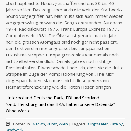
überhaupt nichts Neues geschaffen und das 30 bis 40
Jahre später. Das zeigt aber auch wie weit der Kraftwerk-
Sound vorgegriffen hat. Man muss sich auch immer wieder
vergegenwärtigen wann die Songs entstanden. Autobahn
1974, Radioaktivität 1975, Trans Europa Express 1977 ,
Computerwelt 1981. Die Ölkrise ist gerade mal ein Jahr
her, die grossen Atomgaus sind noch gar nicht passiert,
der Text wird immer angepasst bis zur japanischen
Fukushima Strophe. Europa grenzenlos war damals noch
nicht selbstverständlich. Damals gab es noch richtige
Passkontrollen. Etwas schade finde ich, dass sie die dritte
Strophe im Zuge der Kompilationierung von „The Mix“
eingespart haben. Man muss nicht diese penetrante
Heimatreferenzierung wie die Toten Hosen bringen.
„
Interpol und Deutsche Bank, FBI und Scotland
Yard,
Flensburg und das BKA, haben unsere Daten da“
Ohne Worte.
Posted in:
D-Town
,
Kunst
,
Wien
|
Tagged:
Burgtheater
,
Katalog
,
Kraftwerk