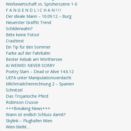
Werbewirtschaft vs. Sprüherszene 1-0
F A N G E N D L I C H A N ! ! !
Der ideale Mann – 10.09.12 – Burg
Neuerster Graffiti Trend
Schilderwahn?
Bitte keine Fotos!
Crashtest
Ein Tip für den Sommer
Farbe auf der Fahrbahn
Bester Kebab am Wörthersee
AI WEIWEI: NEVER SORRY
Poetry Slam – Dead or Alive 14.6.12
UEFA unter Manipulationsverdacht
Milchmädchenrechnung 2 – Spanien
Schnitzel
Das Trojanische Pferd
Robinson Crusoe
+++Breaking News+++
Wann ist endlich Schluss damit?
Skylink – Flughafen Wien
Wien bleibt…