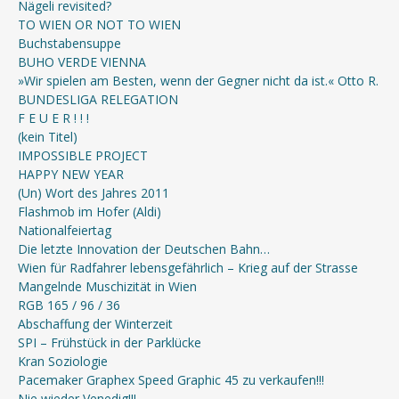
Nägeli revisited?
TO WIEN OR NOT TO WIEN
Buchstabensuppe
BUHO VERDE VIENNA
»Wir spielen am Besten, wenn der Gegner nicht da ist.« Otto R.
BUNDESLIGA RELEGATION
F E U E R ! ! !
(kein Titel)
IMPOSSIBLE PROJECT
HAPPY NEW YEAR
(Un) Wort des Jahres 2011
Flashmob im Hofer (Aldi)
Nationalfeiertag
Die letzte Innovation der Deutschen Bahn…
Wien für Radfahrer lebensgefährlich – Krieg auf der Strasse
Mangelnde Muschizität in Wien
RGB 165 / 96 / 36
Abschaffung der Winterzeit
SPI – Frühstück in der Parklücke
Kran Soziologie
Pacemaker Graphex Speed Graphic 45 zu verkaufen!!!
Nie wieder Venedig!!!