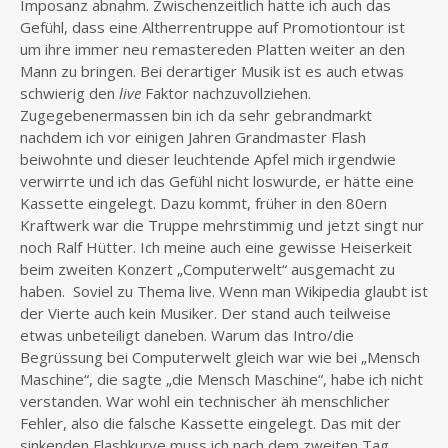
Imposanz abnahm. Zwischenzeitlich hatte ich auch das
Gefühl, dass eine Altherrentruppe auf Promotiontour ist
um ihre immer neu remastereden Platten weiter an den
Mann zu bringen. Bei derartiger Musik ist es auch etwas
schwierig den
live
Faktor nachzuvollziehen.
Zugegebenermassen bin ich da sehr gebrandmarkt
nachdem ich vor einigen Jahren Grandmaster Flash
beiwohnte und dieser leuchtende Apfel mich irgendwie
verwirrte und ich das Gefühl nicht loswurde, er hätte eine
Kassette eingelegt. Dazu kommt, früher in den 80ern
Kraftwerk war die Truppe mehrstimmig und jetzt singt nur
noch Ralf Hütter. Ich meine auch eine gewisse Heiserkeit
beim zweiten Konzert „Computerwelt“ ausgemacht zu
haben. Soviel zu Thema live. Wenn man Wikipedia glaubt ist
der Vierte auch kein Musiker. Der stand auch teilweise
etwas unbeteiligt daneben. Warum das Intro/die
Begrüssung bei Computerwelt gleich war wie bei „Mensch
Maschine“, die sagte „die Mensch Maschine“, habe ich nicht
verstanden. War wohl ein technischer äh menschlicher
Fehler, also die falsche Kassette eingelegt. Das mit der
sinkenden Flashkurve muss ich nach dem zweiten Tag