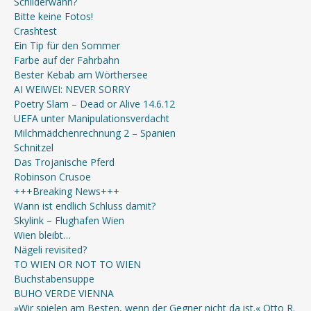
Schilderwahn?
Bitte keine Fotos!
Crashtest
Ein Tip für den Sommer
Farbe auf der Fahrbahn
Bester Kebab am Wörthersee
AI WEIWEI: NEVER SORRY
Poetry Slam – Dead or Alive 14.6.12
UEFA unter Manipulationsverdacht
Milchmädchenrechnung 2 – Spanien
Schnitzel
Das Trojanische Pferd
Robinson Crusoe
+++Breaking News+++
Wann ist endlich Schluss damit?
Skylink – Flughafen Wien
Wien bleibt…
Nägeli revisited?
TO WIEN OR NOT TO WIEN
Buchstabensuppe
BUHO VERDE VIENNA
»Wir spielen am Besten, wenn der Gegner nicht da ist.« Otto R.