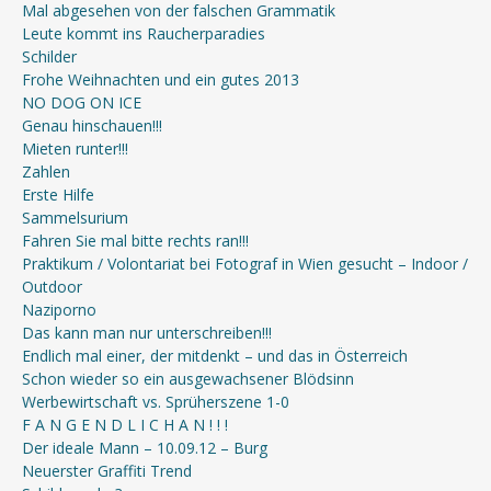
Mal abgesehen von der falschen Grammatik
Leute kommt ins Raucherparadies
Schilder
Frohe Weihnachten und ein gutes 2013
NO DOG ON ICE
Genau hinschauen!!!
Mieten runter!!!
Zahlen
Erste Hilfe
Sammelsurium
Fahren Sie mal bitte rechts ran!!!
Praktikum / Volontariat bei Fotograf in Wien gesucht – Indoor /
Outdoor
Naziporno
Das kann man nur unterschreiben!!!
Endlich mal einer, der mitdenkt – und das in Österreich
Schon wieder so ein ausgewachsener Blödsinn
Werbewirtschaft vs. Sprüherszene 1-0
F A N G E N D L I C H A N ! ! !
Der ideale Mann – 10.09.12 – Burg
Neuerster Graffiti Trend