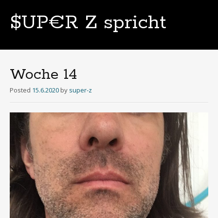
$UP€R Z spricht
Skip
to
content
Woche 14
Posted
15.6.2020
by
super-z