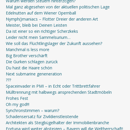
Warum werden Steuern hinterzogen?
Mal ganz abgesehen von der aktuellen politischen Lage
Edelnutten auf dem Wiener Opernball
Nymph()maniacs – Flotter Dreier der anderen Art
Meister, bleib bei Deinen Leisten
Da ist einer so ein richtiger Scherzkeks
Leider nicht mein Sammelsurium…
Wie soll das Flüchtlingslager der Zukunft aussehen?
Manchmal is less more
Big Brother verschärft
Die Gurken schlagen zurück
Du hast die Haare schön
Next submarine geneneration
???
Spaceinvader in PMI – in Echt oder Trittbrettfahrer
Mülltrennung mit halbwegs ansprechenden Stadtmöbeln
Frohes Fest
Oh my god!!!
Synchronstimmen – warum?
Schadensersatz für Zivildienstleistende
Architekten als Steigbügelhalter der Immobilienbranche
Fortuna wird weiter absteigen – Bayern will die Weltherrschaft!