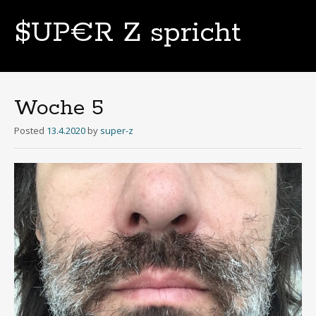
$UP€R Z spricht
Skip
to
content
Woche 5
Posted
13.4.2020
by
super-z