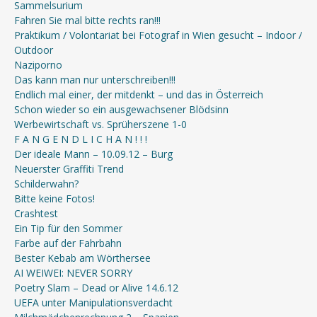
Sammelsurium
Fahren Sie mal bitte rechts ran!!!
Praktikum / Volontariat bei Fotograf in Wien gesucht – Indoor /
Outdoor
Naziporno
Das kann man nur unterschreiben!!!
Endlich mal einer, der mitdenkt – und das in Österreich
Schon wieder so ein ausgewachsener Blödsinn
Werbewirtschaft vs. Sprüherszene 1-0
F A N G E N D L I C H A N ! ! !
Der ideale Mann – 10.09.12 – Burg
Neuerster Graffiti Trend
Schilderwahn?
Bitte keine Fotos!
Crashtest
Ein Tip für den Sommer
Farbe auf der Fahrbahn
Bester Kebab am Wörthersee
AI WEIWEI: NEVER SORRY
Poetry Slam – Dead or Alive 14.6.12
UEFA unter Manipulationsverdacht