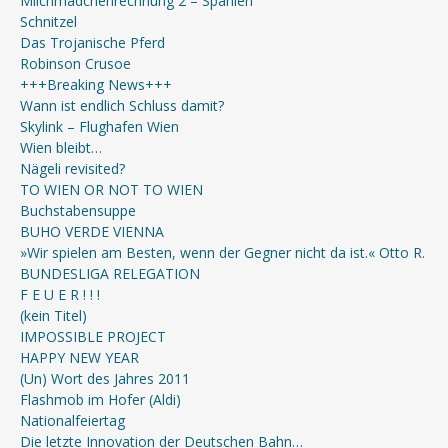
Milchmädchenrechnung 2 – Spanien
Schnitzel
Das Trojanische Pferd
Robinson Crusoe
+++Breaking News+++
Wann ist endlich Schluss damit?
Skylink – Flughafen Wien
Wien bleibt…
Nägeli revisited?
TO WIEN OR NOT TO WIEN
Buchstabensuppe
BUHO VERDE VIENNA
»Wir spielen am Besten, wenn der Gegner nicht da ist.« Otto R.
BUNDESLIGA RELEGATION
F E U E R ! ! !
(kein Titel)
IMPOSSIBLE PROJECT
HAPPY NEW YEAR
(Un) Wort des Jahres 2011
Flashmob im Hofer (Aldi)
Nationalfeiertag
Die letzte Innovation der Deutschen Bahn…