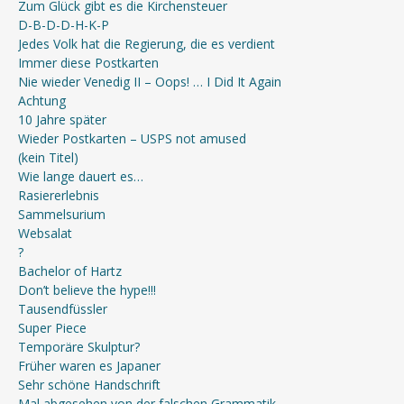
Zum Glück gibt es die Kirchensteuer
D-B-D-D-H-K-P
Jedes Volk hat die Regierung, die es verdient
Immer diese Postkarten
Nie wieder Venedig II – Oops! … I Did It Again
Achtung
10 Jahre später
Wieder Postkarten – USPS not amused
(kein Titel)
Wie lange dauert es…
Rasiererlebnis
Sammelsurium
Websalat
?
Bachelor of Hartz
Don’t believe the hype!!!
Tausendfüssler
Super Piece
Temporäre Skulptur?
Früher waren es Japaner
Sehr schöne Handschrift
Mal abgesehen von der falschen Grammatik