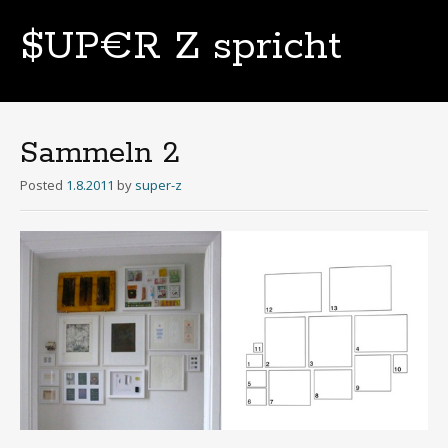
$UP€R Z spricht
Skip
to
content
Sammeln 2
Posted
1.8.2011
by
super-z