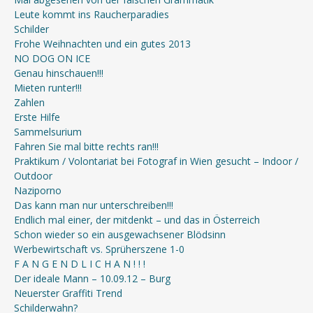
Leute kommt ins Raucherparadies
Schilder
Frohe Weihnachten und ein gutes 2013
NO DOG ON ICE
Genau hinschauen!!!
Mieten runter!!!
Zahlen
Erste Hilfe
Sammelsurium
Fahren Sie mal bitte rechts ran!!!
Praktikum / Volontariat bei Fotograf in Wien gesucht – Indoor /
Outdoor
Naziporno
Das kann man nur unterschreiben!!!
Endlich mal einer, der mitdenkt – und das in Österreich
Schon wieder so ein ausgewachsener Blödsinn
Werbewirtschaft vs. Sprüherszene 1-0
F A N G E N D L I C H A N ! ! !
Der ideale Mann – 10.09.12 – Burg
Neuerster Graffiti Trend
Schilderwahn?