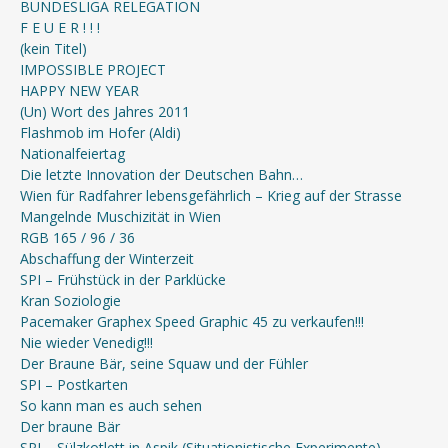
BUNDESLIGA RELEGATION
F E U E R ! ! !
(kein Titel)
IMPOSSIBLE PROJECT
HAPPY NEW YEAR
(Un) Wort des Jahres 2011
Flashmob im Hofer (Aldi)
Nationalfeiertag
Die letzte Innovation der Deutschen Bahn…
Wien für Radfahrer lebensgefährlich – Krieg auf der Strasse
Mangelnde Muschizität in Wien
RGB 165 / 96 / 36
Abschaffung der Winterzeit
SPI – Frühstück in der Parklücke
Kran Soziologie
Pacemaker Graphex Speed Graphic 45 zu verkaufen!!!
Nie wieder Venedig!!!
Der Braune Bär, seine Squaw und der Fühler
SPI – Postkarten
So kann man es auch sehen
Der braune Bär
SPI – Sülzkotlett in Aspik (Situationistische Experimente)