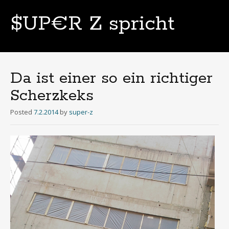
$UP€R Z spricht
Skip
to
content
Da ist einer so ein richtiger
Scherzkeks
Posted
7.2.2014
by
super-z