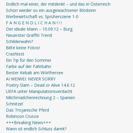
Endlich mal einer, der mitdenkt – und das in Österreich
Schon wieder so ein ausgewachsener Blödsinn
Werbewirtschaft vs. Sprüherszene 1-0
F A N G E N D L I C H A N ! ! !
Der ideale Mann – 10.09.12 – Burg
Neuerster Graffiti Trend
Schilderwahn?
Bitte keine Fotos!
Crashtest
Ein Tip für den Sommer
Farbe auf der Fahrbahn
Bester Kebab am Wörthersee
AI WEIWEI: NEVER SORRY
Poetry Slam – Dead or Alive 14.6.12
UEFA unter Manipulationsverdacht
Milchmädchenrechnung 2 – Spanien
Schnitzel
Das Trojanische Pferd
Robinson Crusoe
+++Breaking News+++
Wann ist endlich Schluss damit?