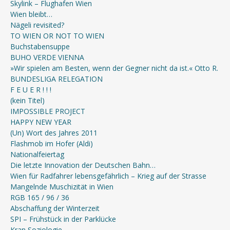
Skylink – Flughafen Wien
Wien bleibt…
Nägeli revisited?
TO WIEN OR NOT TO WIEN
Buchstabensuppe
BUHO VERDE VIENNA
»Wir spielen am Besten, wenn der Gegner nicht da ist.« Otto R.
BUNDESLIGA RELEGATION
F E U E R ! ! !
(kein Titel)
IMPOSSIBLE PROJECT
HAPPY NEW YEAR
(Un) Wort des Jahres 2011
Flashmob im Hofer (Aldi)
Nationalfeiertag
Die letzte Innovation der Deutschen Bahn…
Wien für Radfahrer lebensgefährlich – Krieg auf der Strasse
Mangelnde Muschizität in Wien
RGB 165 / 96 / 36
Abschaffung der Winterzeit
SPI – Frühstück in der Parklücke
Kran Soziologie