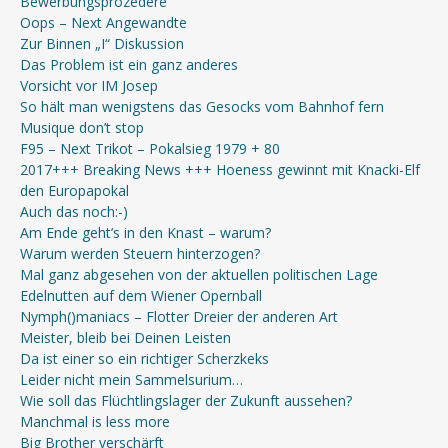
Bewerbungsprozedere
Oops – Next Angewandte
Zur Binnen „I“ Diskussion
Das Problem ist ein ganz anderes
Vorsicht vor IM Josep
So hält man wenigstens das Gesocks vom Bahnhof fern
Musique don’t stop
F95 – Next Trikot – Pokalsieg 1979 + 80
2017+++ Breaking News +++ Hoeness gewinnt mit Knacki-Elf
den Europapokal
Auch das noch:-)
Am Ende geht’s in den Knast – warum?
Warum werden Steuern hinterzogen?
Mal ganz abgesehen von der aktuellen politischen Lage
Edelnutten auf dem Wiener Opernball
Nymph()maniacs – Flotter Dreier der anderen Art
Meister, bleib bei Deinen Leisten
Da ist einer so ein richtiger Scherzkeks
Leider nicht mein Sammelsurium…
Wie soll das Flüchtlingslager der Zukunft aussehen?
Manchmal is less more
Big Brother verschärft