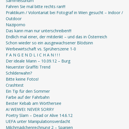
Sammelsurium
Fahren Sie mal bitte rechts ran!!!
Praktikum / Volontariat bei Fotograf in Wien gesucht – Indoor /
Outdoor
Naziporno
Das kann man nur unterschreiben!!!
Endlich mal einer, der mitdenkt – und das in Österreich
Schon wieder so ein ausgewachsener Blödsinn
Werbewirtschaft vs. Sprüherszene 1-0
F A N G E N D L I C H A N ! ! !
Der ideale Mann – 10.09.12 – Burg
Neuerster Graffiti Trend
Schilderwahn?
Bitte keine Fotos!
Crashtest
Ein Tip für den Sommer
Farbe auf der Fahrbahn
Bester Kebab am Wörthersee
AI WEIWEI: NEVER SORRY
Poetry Slam – Dead or Alive 14.6.12
UEFA unter Manipulationsverdacht
Milchmädchenrechnung 2 – Spanien