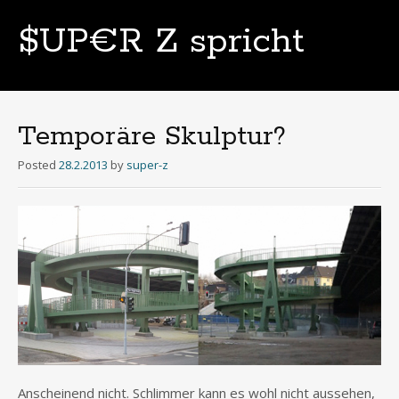
$UP€R Z spricht
Skip
to
content
Temporäre Skulptur?
Posted
28.2.2013
by
super-z
Anscheinend nicht. Schlimmer kann es wohl nicht aussehen,