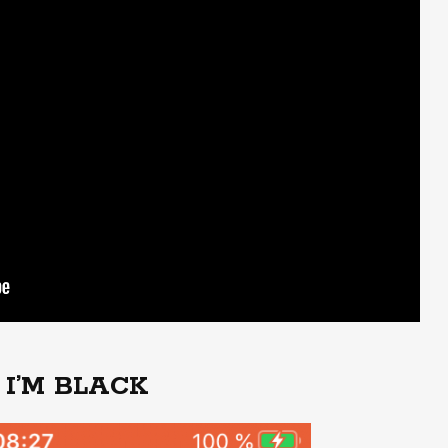
I’M BLACK