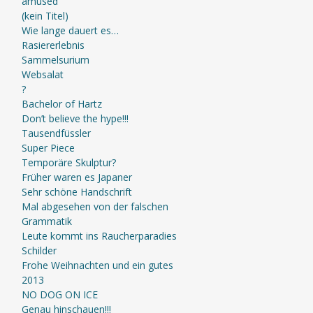
amused
(kein Titel)
Wie lange dauert es…
Rasiererlebnis
Sammelsurium
Websalat
?
Bachelor of Hartz
Don’t believe the hype!!!
Tausendfüssler
Super Piece
Temporäre Skulptur?
Früher waren es Japaner
Sehr schöne Handschrift
Mal abgesehen von der falschen
Grammatik
Leute kommt ins Raucherparadies
Schilder
Frohe Weihnachten und ein gutes
2013
NO DOG ON ICE
Genau hinschauen!!!