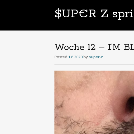
$UP€R Z spri
Woche 12 – I’M 
Posted
1.6.2020
by
super-z