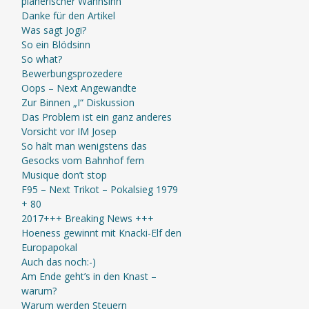
planerischer Wahnsinn
Danke für den Artikel
Was sagt Jogi?
So ein Blödsinn
So what?
Bewerbungsprozedere
Oops – Next Angewandte
Zur Binnen „I“ Diskussion
Das Problem ist ein ganz anderes
Vorsicht vor IM Josep
So hält man wenigstens das
Gesocks vom Bahnhof fern
Musique don’t stop
F95 – Next Trikot – Pokalsieg 1979
+ 80
2017+++ Breaking News +++
Hoeness gewinnt mit Knacki-Elf den
Europapokal
Auch das noch:-)
Am Ende geht’s in den Knast –
warum?
Warum werden Steuern