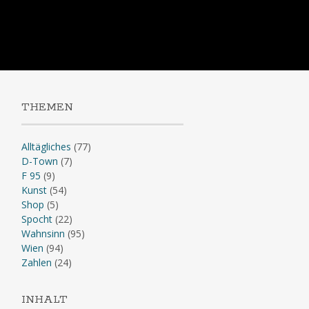
Skip
to
content
THEMEN
Alltägliches
(77)
D-Town
(7)
F 95
(9)
Kunst
(54)
Shop
(5)
Spocht
(22)
Wahnsinn
(95)
Wien
(94)
Zahlen
(24)
INHALT