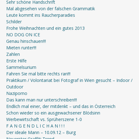
Sehr schöne Handschrift
Mal abgesehen von der falschen Grammatik
Leute kommt ins Raucherparadies
Schilder
Frohe Weihnachten und ein gutes 2013
NO DOG ON ICE
Genau hinschauen!!!
Mieten runter!!!
Zahlen
Erste Hilfe
Sammelsurium
Fahren Sie mal bitte rechts ran!!!
Praktikum / Volontariat bei Fotograf in Wien gesucht – Indoor /
Outdoor
Naziporno
Das kann man nur unterschreiben!!!
Endlich mal einer, der mitdenkt – und das in Österreich
Schon wieder so ein ausgewachsener Blödsinn
Werbewirtschaft vs. Sprüherszene 1-0
F A N G E N D L I C H A N ! ! !
Der ideale Mann – 10.09.12 – Burg
Neuerster Graffiti Trend