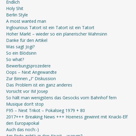
Endlich
Holy Shit
Berlin Style
A most wanted man
Inglourious Tatort ist ein Tatort ist ein Tatort
Hoher Markt – wieder so ein planerischer Wahnsinn
Danke für den Artikel
Was sagt Jogi?
So ein Blödsinn
So what?
Bewerbungsprozedere
Oops – Next Angewandte
Zur Binnen „I“ Diskussion
Das Problem ist ein ganz anderes
Vorsicht vor IM Josep
So hält man wenigstens das Gesocks vom Bahnhof fern
Musique don’t stop
F95 – Next Trikot – Pokalsieg 1979 + 80
2017+++ Breaking News +++ Hoeness gewinnt mit Knacki-Elf
den Europapokal
Auch das noch:-)
Am Ende geht’s in den Knast – warum?