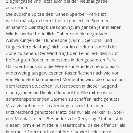
Zieglergasse und jetzt auch bei der Neubaugasse
anstreben.
Die südliche Spitze des Manes-Sperber-Parks ist
wettermässig extrem stark exponiert: im Sommer
annähernd Ganztags-Besonnung, im ganzen Jahr in einer
Windschneise befindlich. Daher sind die negativen
Auswirkungen der Hundezone (Lärm-, Geruchs- und
Ungezieferbelastung) nicht nur im direkten Umfeld der
Zone zu sehen. Der Wind trägt den Feindreck des nicht
befestigten Boden mindestens in den gesamten Park.
Darüber hinaus sind die Wege zur Hundezone und auch
anderweitig ausgewiesenen Rasenflächen nach wie vor
von Hundekot kontaminiert.Momentan wird die Chance auf
dem letzten Stückchen Mutterboden in dieser Gegend
einen grünen und kühlen Ruhepol für Alle mit grossen
schattenspendenden Bäumen zu schaffen nicht genutzt.
Vis à vis befindet sich allerdings ein nicht minder
unzureichend genutzter Platz, der nur als Verkehrs-, Stell-
und Müllplatz dient. Besonders die Recycling-Station ist in
dieser Form eine mittlere Katastrophe, da sie offenbar als
informelle Sperrmülltauschbörse fungiert. Hier muss