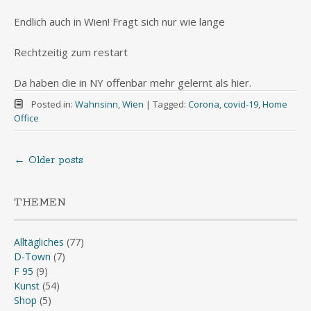
Endlich auch in Wien! Fragt sich nur wie lange
Rechtzeitig zum restart
Da haben die in NY offenbar mehr gelernt als hier.
Posted in:
Wahnsinn
,
Wien
|
Tagged:
Corona
,
covid-19
,
Home
Office
←
Older posts
Posts
navigation
THEMEN
Alltägliches
(77)
D-Town
(7)
F 95
(9)
Kunst
(54)
Shop
(5)