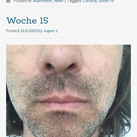
Posted in:
Wahnsinn
,
Wien
|
Tagged:
Corona
,
covid-19
Woche 15
Posted
22.6.2020
by
super-z