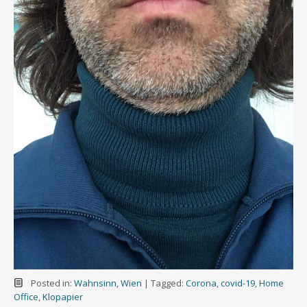
Posted in:
Wahnsinn
,
Wien
|
Tagged:
Corona
,
covid-19
,
Home
Office
,
Klopapier