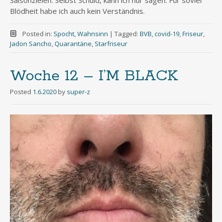
Blödheit habe ich auch kein Verständnis.
Posted in:
Spocht
,
Wahnsinn
|
Tagged:
BVB
,
covid-19
,
Friseur
,
Jadon Sancho
,
Quarantäne
,
Starfriseur
Woche 12 – I’M BLACK
Posted
1.6.2020
by
super-z