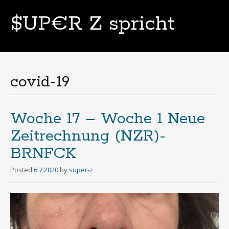
$UP€R Z spricht
Skip
to
content
covid-19
Woche 17 – Woche 1 Neue
Zeitrechnung (NZR)-
BRNFCK
Posted
6.7.2020
by
super-z